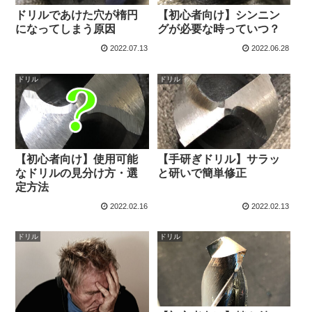
ドリルであけた穴が楕円
【初心者向け】シンニン
になってしまう原因
グが必要な時っていつ？
2022.07.13
2022.06.28
ドリル
ドリル
【初心者向け】使用可能
【手研ぎドリル】サラッ
なドリルの見分け方・選
と研いで簡単修正
定方法
2022.02.16
2022.02.13
ドリル
ドリル