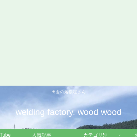
田舎の溶接屋さん
welding factory. wood wood
Tube
人気記事
カテゴリ別