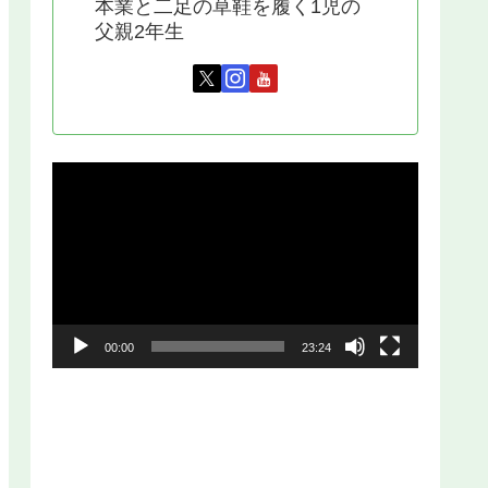
本業と二足の草鞋を履く1児の
父親2年生
動
画
プ
レ
ー
00:00
23:24
ヤ
ー