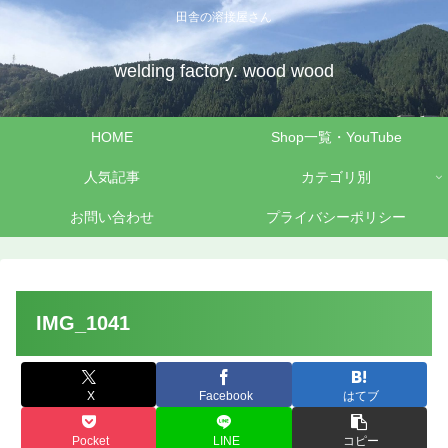
田舎の溶接屋さん
welding factory. wood wood
HOME
Shop一覧・YouTube
人気記事
カテゴリ別
お問い合わせ
プライバシーポリシー
IMG_1041
X
Facebook
はてブ
Pocket
LINE
コピー