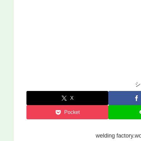
シ
X
Pocket
welding facto