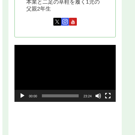
本業と二足の草鞋を履く1児の
父親2年生
動
画
プ
レ
ー
00:00
23:24
ヤ
ー