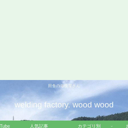
田舎の溶接屋さん
welding factory. wood wood
Tube
人気記事
カテゴリ別