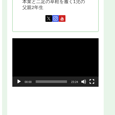
本業と二足の草鞋を履く1児の
父親2年生
動
画
プ
レ
ー
00:00
23:24
ヤ
ー