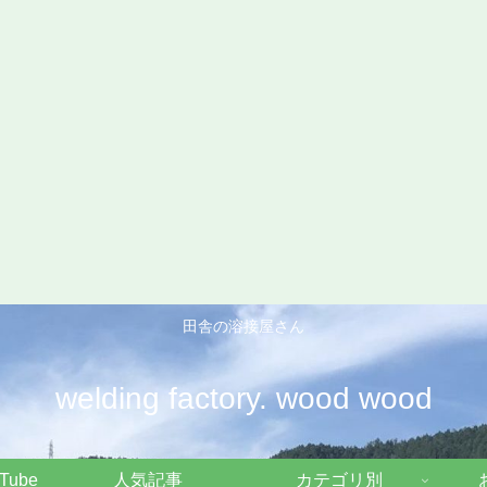
田舎の溶接屋さん
welding factory. wood wood
Tube
人気記事
カテゴリ別