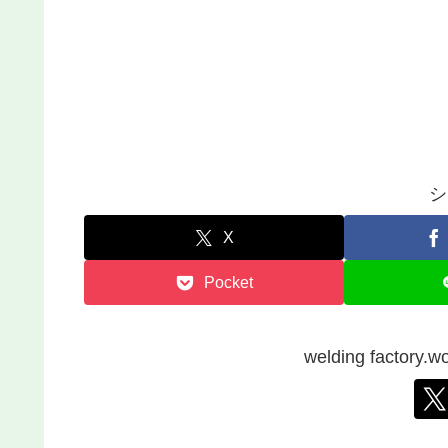
シ
X
Pocket
welding facto