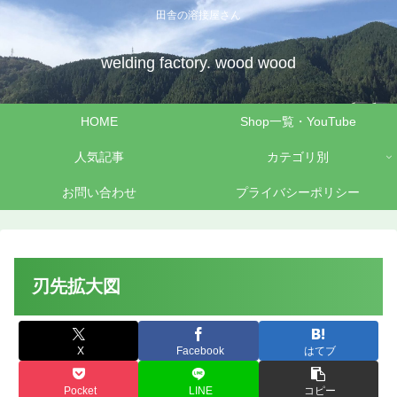
田舎の溶接屋さん
welding factory. wood wood
HOME
Shop一覧・YouTube
人気記事
カテゴリ別
お問い合わせ
プライバシーポリシー
刃先拡大図
X
Facebook
はてブ
Pocket
LINE
コピー