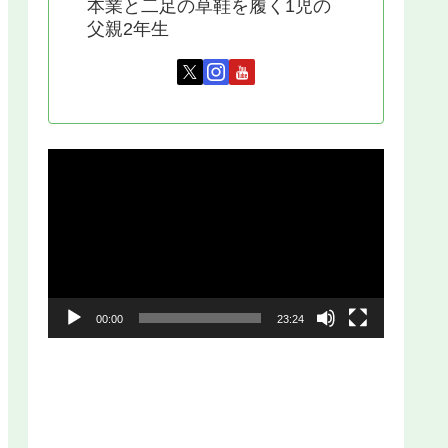
本業と二足の草鞋を履く1児の
父親2年生
動
画
プ
レ
ー
00:00
23:24
ヤ
ー