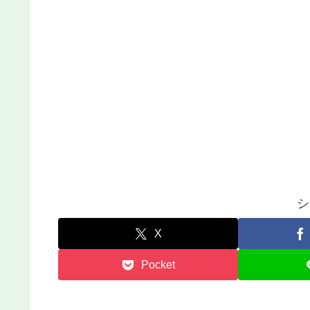
シ
X
Pocket