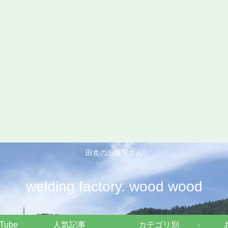
田舎の溶接屋さん
welding factory. wood wood
Tube
人気記事
カテゴリ別