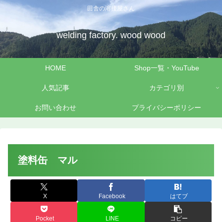
田舎の溶接屋さん
welding factory. wood wood
HOME
Shop一覧・YouTube
人気記事
カテゴリ別
お問い合わせ
プライバシーポリシー
塗料缶 マル
X
Facebook
はてブ
Pocket
LINE
コピー