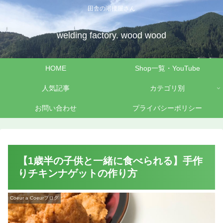
田舎の溶接屋さん
welding factory. wood wood
HOME
Shop一覧・YouTube
人気記事
カテゴリ別
お問い合わせ
プライバシーポリシー
【1歳半の子供と一緒に食べられる】手作
りチキンナゲットの作り方
Coeur a Coeurブログ