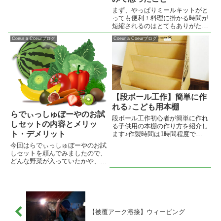
まず、やっぱりミールキットがと
っても便利！料理に掛かる時間が
短縮されるのはとてもありがたい
です！２セットも入っていたので
Coeur a Coeurブログ
Coeur a Coeurブログ
お得感がありました♪
【段ボール工作】簡単に作
れる♪こども用本棚
らでぃっしゅぼーやのお試
段ボール工作初心者が簡単に作れ
しセットの内容とメリッ
る子供用の本棚の作り方を紹介し
ト・デメリット
ます♪作製時間は1時間程度で
す。
今回はらでぃっしゅぼーやのお試
しセットを頼んでみましたので、
どんな野菜が入っていたかや、メ
リット、デメリットなどを紹介し
たいと思います。
【被覆アーク溶接】ウィービング