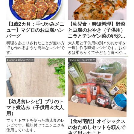
【1歳2カ月：手づかみメニ
【幼児食・時短料理】野菜
ュー】マグロのお豆腐ハン
と豆腐のおやき（子供用）
バーグ
ニラとチンゲン菜の卵炒め
（大人用）
料理をあまりされたことが無い方
大人用と子供用の別々のおかずを
でも作れるような簡単なレシピで
一度に作る時短レシピです。おや
す。
きは柔らかくて子どもも食べやす
いです。
Coeur a Coeurブログ
Coeur a Coeurブログ
【幼児食レシピ】ブリのト
マト煮込み（子供用＆大人
用）
ブリとトマトを使った幼児食のレ
【食材宅配】オイシックス
シピです。風味付けでニンニクも
のおためしセットを頼んで
使用しています。
みて思ったこと