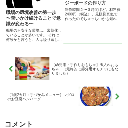
ジーボードの作り方
制作時間２〜３時間ほど。材料費
職場の環境改善の第一歩
2400円（税込）。見様見真似で
〜問いかけ続けることで意
作ったのでちゃっちいかも知れま
せんが、思ったより簡単に作れた
識が変わる〜
ので紹介したいと思います。
職場の不安全な環境は、常態化し
ていることが多いです。 それは
何故かと言うと、人は繰り返し同
じ事をしていると良くも悪くも慣
れてしまうからです。 なので、
作業者も初めの頃は疑問に思った
り、やりにくいと思っていた事
が、年を重ねるにつれて慣れて当
【幼児用・手作りおもちゃ】玉入れおも
たり前になってゆきます。 これ
ちゃ （最終的に節分用オモチャにもな
は慣れていると言うよりも麻痺し
りました）
ていると言う方が正しいかも知れ
ません。 なので、改善を行おう
としても思った通りに声が上がら
ないことが多く、簡単な事ではあ
りません。
【1歳2カ月：手づかみメニュー】マグロ
のお豆腐ハンバーグ
コメント