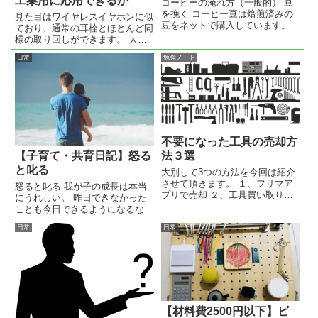
工業用に応用できるか
コーヒーの淹れ方（一般的） 豆
を挽く コーヒー豆は焙煎済みの
見た目はワイヤレスイヤホンに似
豆をネットで購入しています。
ており、通常の耳栓とほとんど同
特にこだわりはなく直感でおいし
様の取り回しができます。 大き
そうなヤツ（笑） 酸味は少ない
な違いは、充電式であることとノ
日常
方が好きなので、そこはだけ気に
勉強ノート
イズキャンセル機能が搭載されて
して見ます。 豆は手挽きミルを
いることです。
使って挽きます。 細挽きが多
い...
不要になった工具の売却方
法３選
【子育て・共育日記】怒る
と叱る
大別して3つの方法を今回は紹介
させて頂きます。 １、フリマア
怒ると叱る 我が子の成長は本当
プリで売却 ２、工具買い取り店
にうれしい。 昨日できなかった
へ持ち込んで売却 ３、工具出張
ことも今日できるようになるなん
買取サービスを利用して売却
てことも 増えてきて、目を見張
日常
日常
る毎日。 しかし、やっぱり楽し
い事ばかりじゃない。 自分の主
張、我が出てきて気に入らないこ
とや注意されるとあからさまに
不...
【材料費2500円以下】ビ